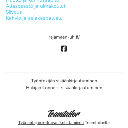
Huolto ja kunnossapito
Allasosasto ja uimakoulut
Siivous
Kahvio ja asiakaspalvelu
rajamaen-uh.fi/
Työntekijän sisäänkirjautuminen
Hakijan Connect-sisäänkirjautuminen
Työnantajamielikuvan kehittäminen
Teamtailorilta