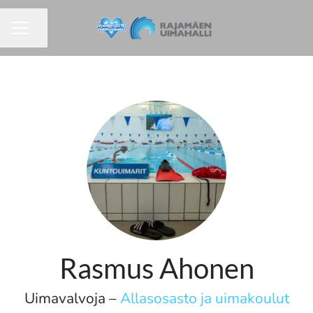
Jaa sivu
URAVALIKKO
Rasmus Ahonen
Uimavalvoja –
Allasosasto ja uimakoulut