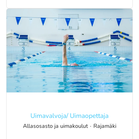
Uimavalvoja/ Uimaopettaja
Allasosasto ja uimakoulut
·
Rajamäki