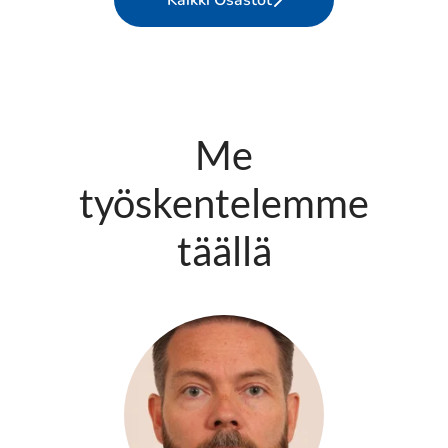
Kaikki Osastot
Me
työskentelemme
täällä