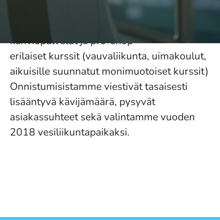
kuntosali- ja PT-palvelut
ryhmäliikuntapalvelut
kahviopalvelut ja pro-shop
erilaiset kurssit (vauvaliikunta, uimakoulut,
aikuisille suunnatut monimuotoiset kurssit)
Onnistumisistamme viestivät tasaisesti
lisääntyvä kävijämäärä, pysyvät
asiakassuhteet sekä valintamme vuoden
2018 vesiliikuntapaikaksi.