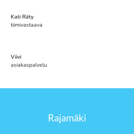
Kati Räty
tiimivastaava
Viivi
asiakaspalvelu
Rajamäki