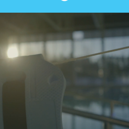
Rajamäen Uimahalli
Hyvää Oloa jo
vuodesta 1974
Rajamäen Uimahalli Oy on 100%
kuntaomisteinen uimahalli keskellä
Rajamäen kylää Nurmijärven kunnassa.
Ydintuotteitamme ovat:
allaspalvelut