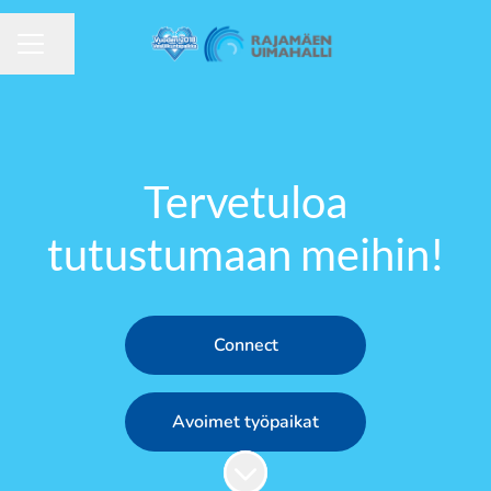
Jaa sivu
URAVALIKKO
Tervetuloa
tutustumaan meihin!
Connect
Avoimet työpaikat
Siirry sisältöön