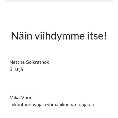
Vaatimuksena hyvä uimataito, 18 vuoden
ikä ja hyväksytysti suoritettu SUH:in
uimavalvojan/uimaopettajan koulutus
Näin viihdymme itse!
Natcha Soikrathok
Siistijä
Mika Vänni
Liikuntaneuvoja, ryhmäliikunnan ohjaaja