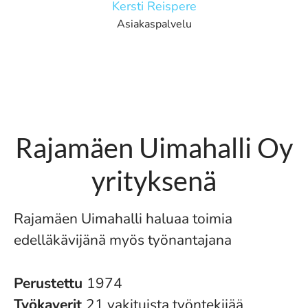
Kersti Reispere
Asiakaspalvelu
Rajamäen Uimahalli Oy
yrityksenä
Rajamäen Uimahalli haluaa toimia
edelläkävijänä myös työnantajana
Perustettu
1974
Työkaverit
21 vakituista työntekijää