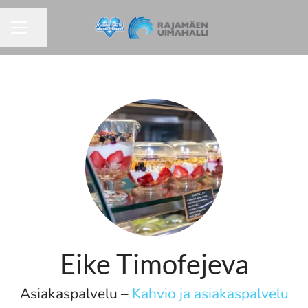
Jaa sivu
URAVALIKKO
Eike Timofejeva
Asiakaspalvelu –
Kahvio ja asiakaspalvelu