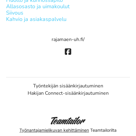
Huolto ja kunnossapito
Allasosasto ja uimakoulut
Siivous
Kahvio ja asiakaspalvelu
rajamaen-uh.fi/
Työntekijän sisäänkirjautuminen
Hakijan Connect-sisäänkirjautuminen
Työnantajamielikuvan kehittäminen
Teamtailorilta