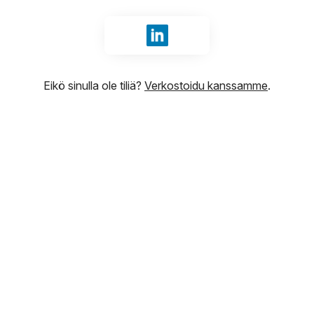
Kirjaudu sisään tunnuksilla Li
Eikö sinulla ole tiliä?
Verkostoidu kanssamme
.